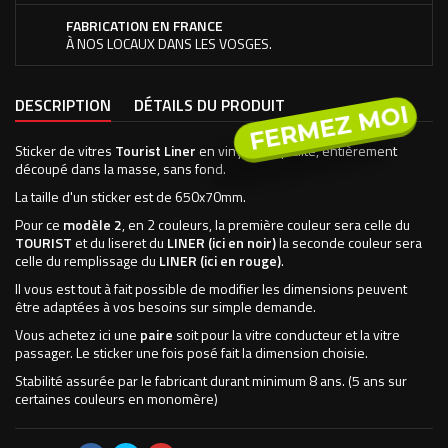
FABRICATION EN FRANCE
À NOS LOCAUX DANS LES VOSGES.
DESCRIPTION
DÉTAILS DU PRODUIT
FERMEZ MOI
Sticker de vitres
Tourist Liner
en vinyle de qualité, entièrement
découpé dans la masse, sans fond.
La taille d'un sticker est de 650x70mm.
Pour ce
modèle 2
, en 2 couleurs, la première couleur sera celle du
TOURIST
et du liseret du
LINER (ici en noir)
la seconde couleur sera
celle du remplissage du
LINER (ici en rouge)
.
Il vous est tout à fait possible de modifier les dimensions peuvent
être adaptées à vos besoins sur simple demande.
Vous achetez ici une
paire
soit pour la vitre conducteur et la vitre
passager. Le sticker une fois posé fait la dimension choisie.
Stabilité assurée par le fabricant durant minimum 8 ans. (5 ans sur
certaines couleurs en monomère)