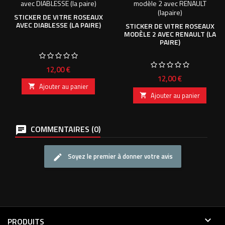
STICKER DE VITRE ROSEAUX
AVEC DIABLESSE (LA PAIRE)
STICKER DE VITRE ROSEAUX
MODÈLE 2 AVEC RENAULT (LA
PAIRE)
Prix
12,00 €
Prix
12,00 €
Ajouter au panier

Ajouter au panier

COMMENTAIRES (0)
Soyez le premier à donner votre avis

PRODUITS