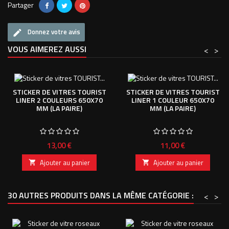
Partager
Donnez votre avis
VOUS AIMEREZ AUSSI
<
>
STICKER DE VITRES TOURIST
STICKER DE VITRES TOURIST
LINER 2 COULEURS 650X70
LINER 1 COULEUR 650X70
MM (LA PAIRE)
MM (LA PAIRE)
Prix
Prix
13,00 €
11,00 €
Ajouter au panier
Ajouter au panier


30 AUTRES PRODUITS DANS LA MÊME CATÉGORIE :
<
>