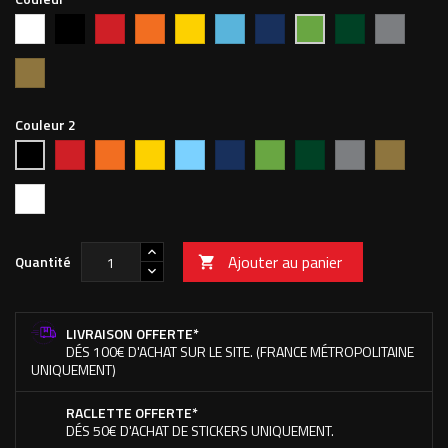
Blanc
Noir
Rouge
Orange
Jaune
Bleu
Bleu
Vert
Argent
Vert
vif
clair
foncé
forêt
pomme
Or
Couleur 2
Rouge
Orange
Jaune
Bleu
Bleu
Vert
Vert
Argent
Or
Noir
vif
ciel
foncé
pomme
forêt
Blanc
Ajouter au panier
Quantité

LIVRAISON OFFERTE*
DÉS 100€ D'ACHAT SUR LE SITE. (FRANCE MÉTROPOLITAINE
UNIQUEMENT)
RACLETTE OFFERTE*
DÉS 50€ D'ACHAT DE STICKERS UNIQUEMENT.