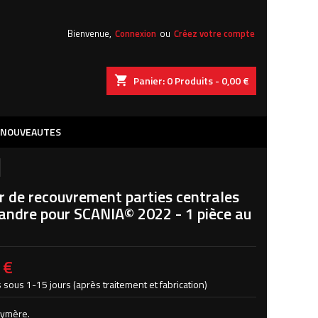
×
×
×
Bienvenue,
Connexion
ou
Créez votre compte
shopping_cart
Panier:
0
Produits - 0,00 €
iste
)
NOUVEAUTES
)
r de recouvrement parties centrales
andre pour SCANIA© 2022 - 1 pièce au
 €
 sous 1-15 jours (après traitement et fabrication)
lymère.