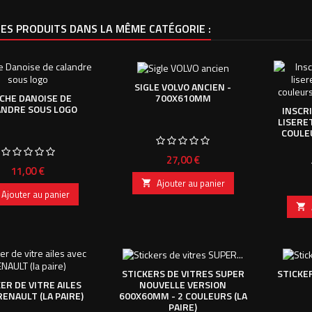
ES PRODUITS DANS LA MÊME CATÉGORIE :
SIGLE VOLVO ANCIEN -
700X610MM
CHE DANOISE DE
ANDRE SOUS LOGO
INSCR
LISERE
COULE
Prix
27,00 €
Prix
11,00 €
Ajouter au panier

Ajouter au panier

STICKERS DE VITRES SUPER
STICKER
NOUVELLE VERSION
ER DE VITRE AILES
600X60MM - 2 COULEURS (LA
RENAULT (LA PAIRE)
PAIRE)