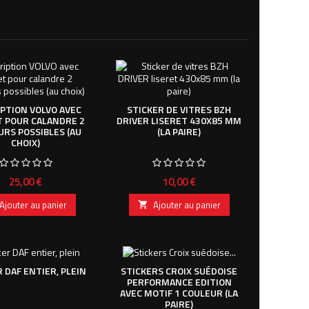
IPTION VOLVO AVEC
STICKER DE VITRES BZH
T POUR CALANDRE 2
DRIVER LISERET 430X85 MM
URS POSSIBLES (AU
(LA PAIRE)
CHOIX)
Prix
Prix
25,00 €
10,00 €
Ajouter au panier
Ajouter au panier

 DAF ENTIER, PLEIN
STICKERS CROIX SUÉDOISE
PERFORMANCE EDITION
AVEC MOTIF 1 COULEUR (LA
PAIRE)