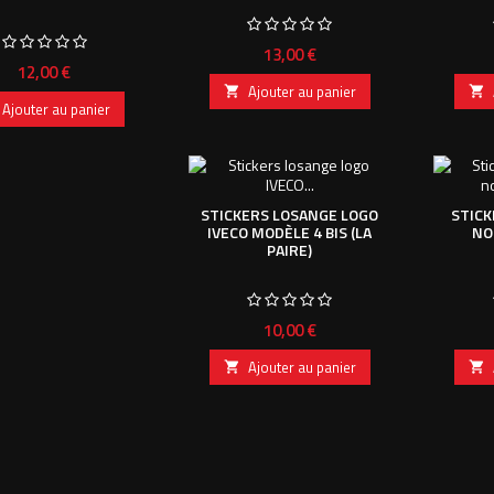
Prix
13,00 €
Prix
12,00 €
Ajouter au panier


Ajouter au panier
STICKERS LOSANGE LOGO
STICK
IVECO MODÈLE 4 BIS (LA
NO
PAIRE)
Prix
10,00 €
Ajouter au panier

