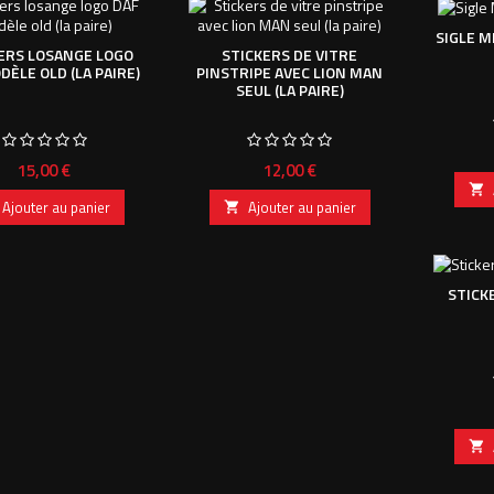
SIGLE M
ERS LOSANGE LOGO
STICKERS DE VITRE
DÈLE OLD (LA PAIRE)
PINSTRIPE AVEC LION MAN
SEUL (LA PAIRE)
Prix
Prix
15,00 €
12,00 €

Ajouter au panier
Ajouter au panier

STICKE
