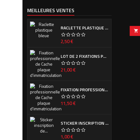
MEILLEURES VENTES
RACLETTE PLASTIQUE BLEUE (OU VERTE SUIVANT ARRIVAGE)

Prix
2,50 €
LOT DE 2 FIXATIONS PROFESSIONNELLES DE CACHE PLAQUE D'IMMATRICULATION
Prix
21,00 €
FIXATION PROFESSIONNELLE DE CACHE PLAQUE D'IMMATRICULATION
Prix
11,50 €
STICKER INSCRIPTION DE CALANDRE PEUGEOT POUR 308 PHASE I ET II
Prix
1,00 €