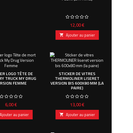
Prix
12,00 €
Ajouter au panier

KER LOGO TÊTE DE
STICKER DE VITRES
MY TRUCK MY DRUG
THERMOLINER LISERET
ERSION FEMME
VERSION BIS 600X80 MM (LA
PAIRE)
Prix
Prix
6,00 €
13,00 €
Ajouter au panier
Ajouter au panier
