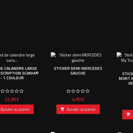
DE CALANDRE LARGE
STICKER DEMI MERCEDES
NSCRIPTION SCANIA©
GAUCHE
STIC
- 1 COULEUR
MORT 
V
Prix
Prix
22,00 €
4,00 €
Ajouter au panier
Ajouter au panier

