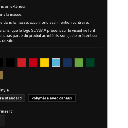
ns en extérieur.
ans la masse.
 dans la masse, aucun fond sauf mention contraire.
ne ainsi que le logo SCANIA© présent sur le visuel ne font
t pas partie du produit acheté, ils sont juste présent sur
s du site.
r
Noir
Rouge
Rouge
Jaune
Bleu
Vert
Vert
Bleu
MAT
vif
foncé
foncé
pomme
forêt
clair
702M
inyle
re standard
Polymère avec canaux
l'insert