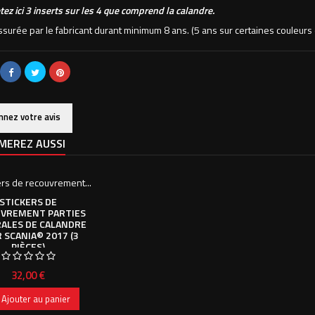
ez ici 3 inserts sur les 4 que comprend la calandre.
assurée par le fabricant durant minimum 8 ans. (5 ans sur certaines couleu
nnez votre avis
MEREZ AUSSI
STICKERS DE
VREMENT PARTIES
ALES DE CALANDRE
 SCANIA© 2017 (3
PIÈCES)
Prix
32,00 €
Ajouter au panier