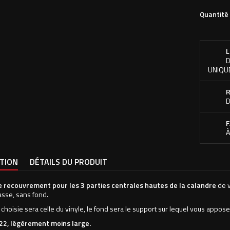
Quantité
L
D
UNIQU
R
D
F
À
PTION
DÉTAILS DU PRODUIT
e recouvrement pour les 3 parties centrales hautes de la calandre
de v
asse, sans fond.
 choisie sera celle du vinyle, le fond sera le support sur lequel vous appose
22, légèrement moins large.