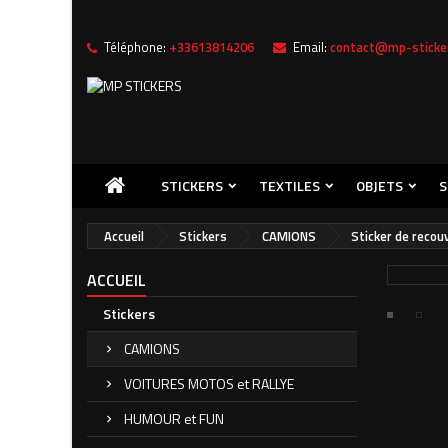
Téléphone:
+33613814206
Email:
contact@mp-sticker
Me
((
C
Vou
((l
STICKERS
TEXTILES
OBJETS
S
Accueil
Stickers
CAMIONS
Sticker de recou
ACCUEIL
Stickers
CAMIONS
VOITURES MOTOS et RALLYE
HUMOUR et FUN