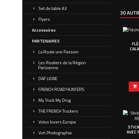
Set de table A3
30 AUTR
Flyers
Accessoires
PARTENAIRES
FLÈ
CAL
La Route une Passion
Les Routiers de la Région
Parisienne
DAF LIGNE

FRENCH ROAD'HUNTERS
My Truck My Drug
THE FRENCH Truckers
Volvo lovers Europe
STICK
AVEC 
Vvh Photographie