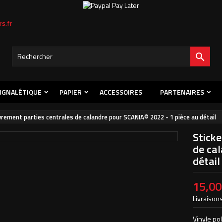
s.fr
s listes d'envies
title))
onnexion
s devez être connecté pour ajouter des produits à votre liste d'envies.

abel))
Créer une nouvelle l
add_circle_outline
((cancelText))
((loginText)
IGNALÉTIQUE
PAPIER
ACCESSOIRES
PARTENAIRES
((cancelText))
((createText)
vrement parties centrales de calandre pour SCANIA© 2022 - 1 pièce au détail
Sticke
de cal
détail
15,00
Livraisons
Vinyle po