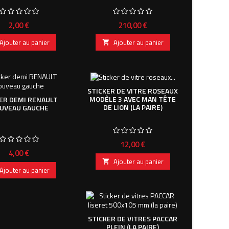
Prix
Prix
2,00 €
210,00 €
Ajouter au panier
Ajouter au panier

STICKER DE VITRE ROSEAUX
MODÈLE 3 AVEC MAN TÊTE
ER DEMI RENAULT
DE LION (LA PAIRE)
UVEAU GAUCHE
Prix
12,00 €
Prix
4,00 €
Ajouter au panier

Ajouter au panier
STICKER DE VITRES PACCAR
PLEIN (LA PAIRE)