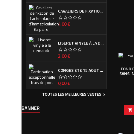
CAVALIERS DE FIXATION DE CACHE PLAQUE D'IMMATRICULATION (LA PAIRE)
Prix
4,00 €
LISERET VINYLE À LA DEMANDE
Prix
2,00 €
FOND 
CONGES ETE 15 AOUT - 7 SEPTEMBRE
SANS I
Prix
0,00 €
TOUTES LES MEILLEURES VENTES

BANNER
