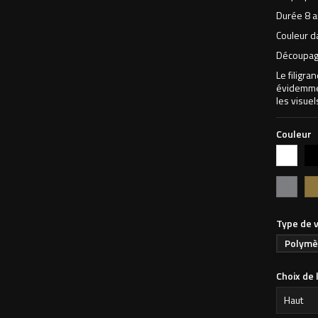
Durée 8 a
Couleur d
Découpage
Le filigra
évidemmen
les visuel
Couleur
Blanc
Noi
Argent
Or
Type de v
Polymè
Choix de 