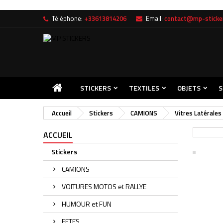
Téléphone:
+33613814206
Email:
contact@mp-sticker
Me
((
C
Vou
((l
STICKERS
TEXTILES
OBJETS
S
Accueil
Stickers
CAMIONS
Vitres Latérales
ACCUEIL
Stickers
CAMIONS
VOITURES MOTOS et RALLYE
HUMOUR et FUN
FETES