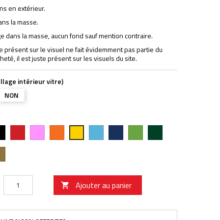
ns en extérieur.
ans la masse.
 dans la masse, aucun fond sauf mention contraire.
ne présent sur le visuel ne fait évidemment pas partie du
heté, il est juste présent sur les visuels du site.
llage intérieur vitre)
NON
r
Rouge
Rose
Orange
Bleu
Bleu
Vert
Vert
Jaune
vif
clair
foncé
pomme
forêt
Ajouter au panier
