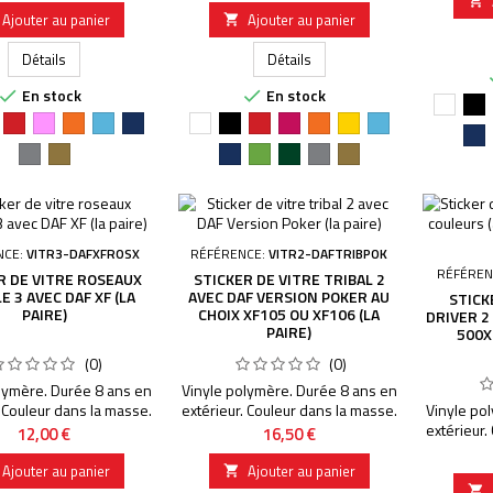

 présent sur le visuel ne
filigrane présent sur le visuel ne
fait évi
Ajouter au panier
Ajouter au panier

idemment pas partie du
fait évidemment pas partie du
produit
t acheté, il est juste
produit acheté, il est juste
présent s
Détails
Détails
sur les visuels du site.
présent sur les visuels du site.
En stock
En stock


Blanc
No
ir
Rouge
Rose
Orange
Bleu
Bleu
Blanc
Noir
Rouge
Magenta
Orange
Jaune
Bleu
Bl
vif
clair
foncé
vif
clair
Argent
Or
Bleu
Vert
Vert
Argent
Or
fo
foncé
pomme
forêt
NCE:
VITR3-DAFXFROSX
RÉFÉRENCE:
VITR2-DAFTRIBPOK
RÉFÉREN
R DE VITRE ROSEAUX
STICKER DE VITRE TRIBAL 2
 3 AVEC DAF XF (LA
AVEC DAF VERSION POKER AU
STICK
PAIRE)
CHOIX XF105 OU XF106 (LA
DRIVER 2
PAIRE)
500X
(0)
(0)
lymère. Durée 8 ans en
Vinyle polymère. Durée 8 ans en
. Couleur dans la masse.
extérieur. Couleur dans la masse.
Vinyle po
e dans la masse, aucun
Découpage dans la masse, aucun
extérieur.
Prix
Prix
12,00 €
16,50 €
f mention contraire. Le
fond sauf mention contraire. Le
Découpage
 présent sur le visuel ne
filigrane présent sur le visuel ne
fond sauf
Ajouter au panier
Ajouter au panier

idemment pas partie du
fait évidemment pas partie du
filigrane 
