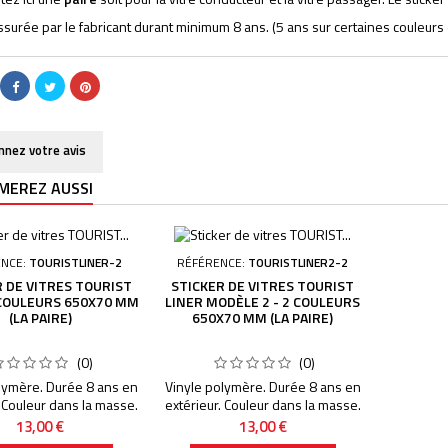
assurée par le fabricant durant minimum 8 ans. (5 ans sur certaines couleu
nnez votre avis
MEREZ AUSSI
ENCE:
TOURISTLINER-2
RÉFÉRENCE:
TOURISTLINER2-2
 DE VITRES TOURIST
STICKER DE VITRES TOURIST
 COULEURS 650X70 MM
LINER MODÈLE 2 - 2 COULEURS
(LA PAIRE)
650X70 MM (LA PAIRE)
(0)
(0)
lymère. Durée 8 ans en
Vinyle polymère. Durée 8 ans en
. Couleur dans la masse.
extérieur. Couleur dans la masse.
e dans la masse, aucun
Découpage dans la masse, aucun
Prix
Prix
13,00 €
13,00 €
f mention contraire. Le
fond sauf mention contraire. Le