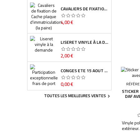
CAVALIERS DE FIXATION DE CACHE PLAQUE D'IMMATRICULATION (LA PAIRE)
Prix
4,00 €
LISERET VINYLE À LA DEMANDE
Prix
2,00 €
CONGES ETE 15 AOUT - 7 SEPTEMBRE
Prix
0,00 €
RÉFÉRE
STICKER
TOUTES LES MEILLEURES VENTES
DAF AVE

Vinyle po
extérieur
Découpag
fond sau