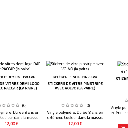
RÉFÉ
NCE:
DEMIDAF-PACCAR
RÉFÉRENCE:
VITR-PINVOLVO
STICK
 DE VITRES DEMI LOGO
STICKERS DE VITRE PINSTRIPE
C PACCAR (LA PAIRE)
AVEC VOLVO (LA PAIRE)
(0)
(0)
Vinyle po
lymère. Durée 8 ans en
Vinyle polymère. Durée 8 ans en
extérieur.
. Couleur dans la masse.
extérieur. Couleur dans la masse.
Découpage
e dans la masse, aucun
Découpage dans la masse, aucun
fond sauf
Prix
Prix
12,00 €
12,00 €
f mention contraire. Le
fond sauf mention contraire. Le
filigrane 