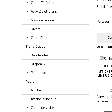
Coque Téléphone
Stabilité 
Activités et loisirs
Maison/Cuisine
Partager
Divers
Cadre Photo
Do
Signalétique
VOUS AI
Banderoles
Drapeaux
RÉFÉR
STICKER
Panneaux
LINER 2
Papier
Affiche
Vinyle po
Affiche jaune fluo
extérieur
Découpag
Cartes de visite
fond sau