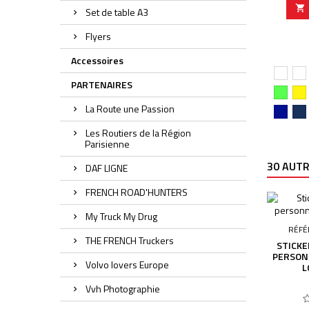
filigrane

Set de table A3
fait év
produi
Flyers
présent 
Accessoires
Blanc
Bl
PARTENAIRES
Vert
Ja
pomm
La Route une Passion
Bleu
Bl
foncé
fo
Les Routiers de la Région
Parisienne
30 AUTR
DAF LIGNE
FRENCH ROAD'HUNTERS
My Truck My Drug
RÉFÉ
THE FRENCH Truckers
STICKE
PERSON
Volvo lovers Europe
L
Vvh Photographie