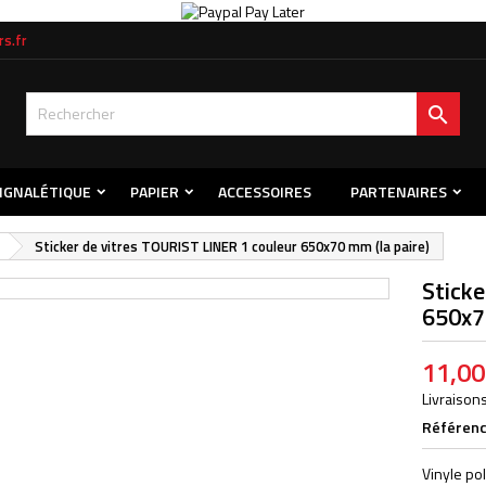
s.fr
s listes d'envies
title))
onnexion

s devez être connecté pour ajouter des produits à votre liste d'envies.
abel))
Créer une nouvelle l
add_circle_outline
((cancelText))
((loginText)
IGNALÉTIQUE
PAPIER
ACCESSOIRES
PARTENAIRES
((cancelText))
((createText)
Sticker de vitres TOURIST LINER 1 couleur 650x70 mm (la paire)
Sticke
650x7
11,00
Livraisons
Référen
Vinyle po