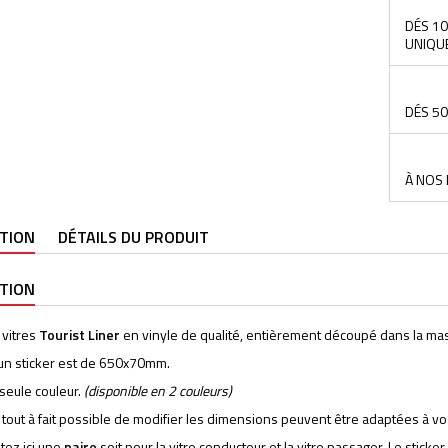
DÉS 10
UNIQU
DÉS 50
À NOS 
PTION
DÉTAILS DU PRODUIT
PTION
 vitres
Tourist Liner
en vinyle de qualité, entièrement découpé dans la ma
d'un sticker est de 650x70mm.
 seule couleur.
(disponible en 2 couleurs)
t tout à fait possible de modifier les dimensions peuvent être adaptées à 
tez ici une
paire
soit pour la vitre conducteur et la vitre passager. Le sticker