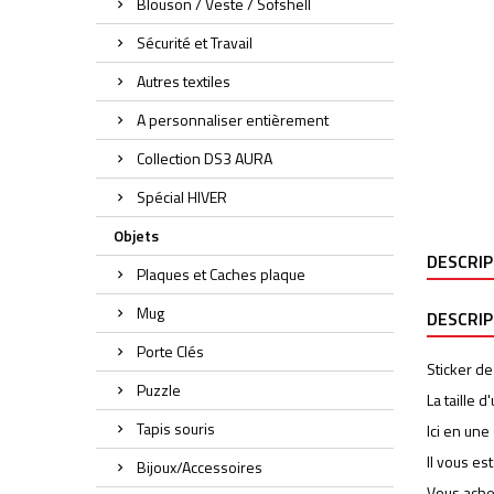
Blouson / Veste / Sofshell
Sécurité et Travail
Autres textiles
A personnaliser entièrement
Collection DS3 AURA
Spécial HIVER
Objets
DESCRI
Plaques et Caches plaque
Mug
DESCRI
Porte Clés
Sticker de
Puzzle
La taille 
Tapis souris
Ici en une
Il vous es
Bijoux/Accessoires
Vous ache