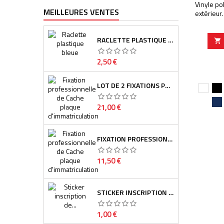
Vinyle po
MEILLEURES VENTES
extérieur
Découpag
fond sau
RACLETTE PLASTIQUE BLEUE (OU VERTE SUIVANT ARRIVAGE)
filigrane

fait év
produi
Prix
2,50 €
présent 
LOT DE 2 FIXATIONS PROFESSIONNELLES DE CACHE PLAQUE D'IMMATRICULATION
Blanc
No
Bl
Prix
21,00 €
fo
FIXATION PROFESSIONNELLE DE CACHE PLAQUE D'IMMATRICULATION
Prix
11,50 €
STICKER INSCRIPTION DE CALANDRE PEUGEOT POUR 308 PHASE I ET II
Prix
1,00 €