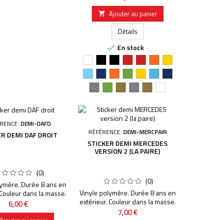
fond sauf mention contraire. Le
filigrane présent sur le visuel ne
Ajouter au panier

fait évidemment pas partie du
produit acheté, il est juste
Détails
présent sur les visuels du site.
En stock

Blanc
Noir
Noir
Rouge
Rouge
Orange
Jaune
vif
vif
Bleu
Bleu
Orange
Vert
Jaune
Bleu
Bleu
ciel
foncé
pomme
clair
foncé
Argent
Vert
Or
Argent
Or
Blanc
pomme
RENCE:
DEMI-DAFD
RÉFÉRENCE:
DEMI-MERCPAIR
ER DEMI DAF DROIT
STICKER DEMI MERCEDES
VERSION 2 (LA PAIRE)
(0)
(0)
lymère. Durée 8 ans en
Vinyle polymère. Durée 8 ans en
 Couleur dans la masse.
extérieur. Couleur dans la masse.
 dans la masse, aucun
Prix
6,00 €
Découpage dans la masse, aucun
 mention contraire. Le
Prix
7,00 €
fond sauf mention contraire. Le
présent sur le visuel ne