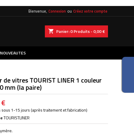
Bienvenue,
Connexion
ou
Créez votre compte
×
×
×
shopping_cart
Panier:
0
Produits - 0,00 €
iste
)
NOUVEAUTES
)
r de vitres TOURIST LINER 1 couleur
0 mm (la paire)
 €
 sous 1-15 jours (après traitement et fabrication)
ce
TOURISTLINER
lymère.