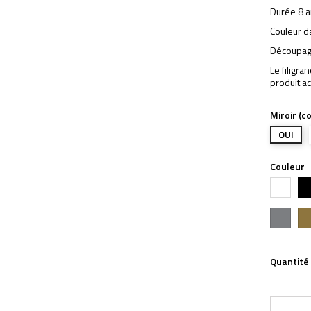
Durée 8 a
Couleur d
Découpage
Le filigra
produit ac
Miroir (co
OUI
Couleur
Blanc
Noi
Argent
Or
Quantité