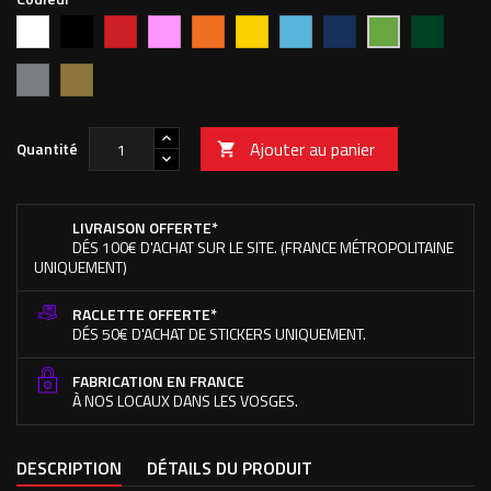
Blanc
Noir
Rouge
Rose
Orange
Jaune
Bleu
Bleu
Vert
Vert
vif
clair
foncé
forêt
pomme
Argent
Or
Ajouter au panier
Quantité

LIVRAISON OFFERTE*
DÉS 100€ D'ACHAT SUR LE SITE. (FRANCE MÉTROPOLITAINE
UNIQUEMENT)
RACLETTE OFFERTE*
DÉS 50€ D'ACHAT DE STICKERS UNIQUEMENT.
FABRICATION EN FRANCE
À NOS LOCAUX DANS LES VOSGES.
DESCRIPTION
DÉTAILS DU PRODUIT