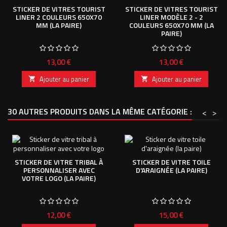
STICKER DE VITRES TOURIST
STICKER DE VITRES TOURIST
LINER 2 COULEURS 650X70
LINER MODÈLE 2 - 2
MM (LA PAIRE)
COULEURS 650X70 MM (LA
PAIRE)
Prix
Prix
13,00 €
13,00 €
Ajouter au panier
Ajouter au panier


30 AUTRES PRODUITS DANS LA MÊME CATÉGORIE :
<
>
STICKER DE VITRE TRIBAL À
STICKER DE VITRE TOILE
PERSONNALISER AVEC
D'ARAIGNÉE (LA PAIRE)
VOTRE LOGO (LA PAIRE)
Prix
Prix
12,00 €
15,00 €