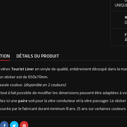
UNIQU
R
D
F
À
PTION
DÉTAILS DU PRODUIT
 vitres
Tourist Liner
en vinyle de qualité, entièrement découpé dans la ma
d'un sticker est de 650x70mm.
 seule couleur.
(disponible en 2 couleurs)
t tout à fait possible de modifier les dimensions peuvent être adaptées à 
tez ici une
paire
soit pour la vitre conducteur et la vitre passager. Le sticker
assurée par le fabricant durant minimum 8 ans. (5 ans sur certaines couleu