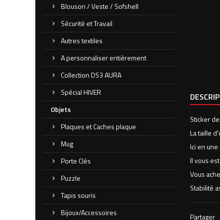
Blouson / Veste / Sofshell
Sécurité et Travail
Autres textiles
A personnaliser entièrement
Collection DS3 AURA
Spécial HIVER
DESCRI
Objets
Sticker de
Plaques et Caches plaque
La taille 
Mug
Ici en une
Il vous es
Porte Clés
Vous ache
Puzzle
Stabilité 
Tapis souris
Bijoux/Accessoires
Partager