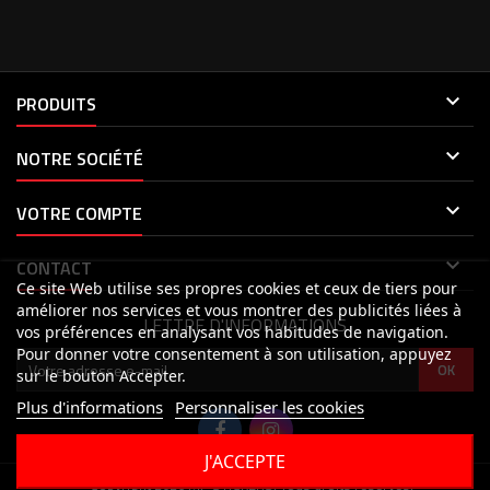

PRODUITS

NOTRE SOCIÉTÉ

VOTRE COMPTE

CONTACT
Ce site Web utilise ses propres cookies et ceux de tiers pour
améliorer nos services et vous montrer des publicités liées à
LETTRE D'INFORMATIONS
vos préférences en analysant vos habitudes de navigation.
Pour donner votre consentement à son utilisation, appuyez
sur le bouton Accepter.
Plus d'informations
Personnaliser les cookies
J'ACCEPTE
© Copyright 2026 MP STICKERS. Tous droits réservés.