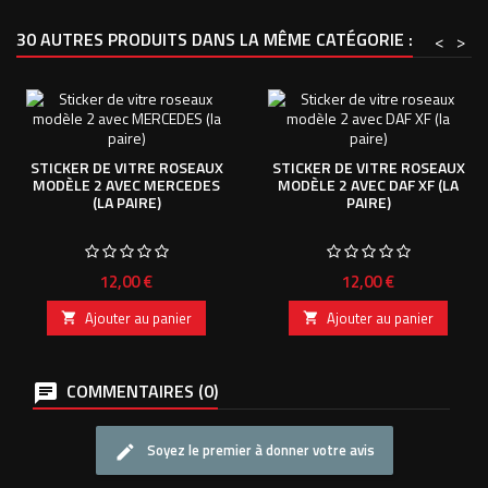
30 AUTRES PRODUITS DANS LA MÊME CATÉGORIE :
<
>
STICKER DE VITRE ROSEAUX
STICKER DE VITRE ROSEAUX
MODÈLE 2 AVEC MERCEDES
MODÈLE 2 AVEC DAF XF (LA
(LA PAIRE)
PAIRE)
Prix
Prix
12,00 €
12,00 €
Ajouter au panier
Ajouter au panier


COMMENTAIRES (0)
Soyez le premier à donner votre avis