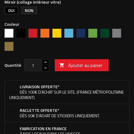
Miroir (collage intérieur vitre)
OUI
NON
Couleur
Noir
Rouge
Orange
Jaune
Bleu
Bleu
Vert
Vert
Argent
Blanc
vif
clair
foncé
pomme
forêt
Or
Ajouter au panier
Quantité

LIVRAISON OFFERTE*
DÉS 100€ D'ACHAT SUR LE SITE. (FRANCE MÉTROPOLITAINE
UNIQUEMENT)
RACLETTE OFFERTE*
DÉS 50€ D'ACHAT DE STICKERS UNIQUEMENT.
FABRICATION EN FRANCE
À NOS LOCAUX DANS LES VOSGES.