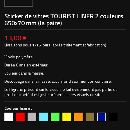
Sticker de vitres TOURIST LINER 2 couleurs
650x70 mm (la paire)
13,00 €
Livraisons sous 1-15 jours (après traitement et fabrication)
Vinyle polymère.
Durée 8 ans en extérieur.
Couleur dans la masse.
Découpage dans la masse, aucun fond sauf mention contraire.
Le filigrane présent sur le visuel ne fait évidemment pas partie du
produit acheté, il est juste présent sur les visuels du site.
Couleur liseret
Blanc
Rouge
Argent
Bleu
Vert
Jaune
Orange
Or
Noir
Bleu
vif
clair
pomme
foncé