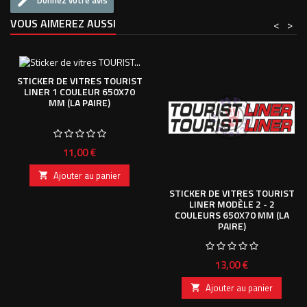
Donnez votre avis
VOUS AIMEREZ AUSSI
<
>
STICKER DE VITRES TOURIST
LINER 1 COULEUR 650X70
MM (LA PAIRE)
Prix
11,00 €
Ajouter au panier

STICKER DE VITRES TOURIST
LINER MODÈLE 2 - 2
COULEURS 650X70 MM (LA
PAIRE)
Prix
13,00 €
Ajouter au panier
