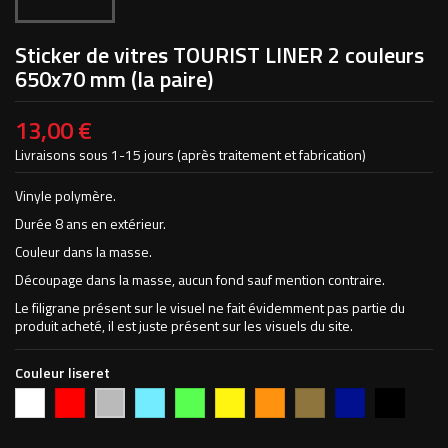
Sticker de vitres TOURIST LINER 2 couleurs
650x70 mm (la paire)
13,00 €
Livraisons sous 1-15 jours (après traitement et fabrication)
Vinyle polymère.
Durée 8 ans en extérieur.
Couleur dans la masse.
Découpage dans la masse, aucun fond sauf mention contraire.
Le filigrane présent sur le visuel ne fait évidemment pas partie du
produit acheté, il est juste présent sur les visuels du site.
Couleur liseret
Blanc
Rouge
Bleu
Vert
Jaune
Orange
Or
Bleu
Noir
Argent
vif
clair
pomme
foncé