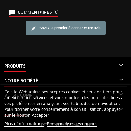
COMMENTAIRES (0)
Soyez le premier à donner votre avis

PRODUITS

NOTRE SOCIÉTÉ
Ce site Web utilise ses propres cookies et ceux de tiers pour

VOTRE COMPTE
améliorer nos services et vous montrer des publicités liées à
vos préférences en analysant vos habitudes de navigation.

CONTACT
Pour donner votre consentement à son utilisation, appuyez
sur le bouton Accepter.
Plus d'informations
Personnaliser les cookies
LETTRE D'INFORMATIONS