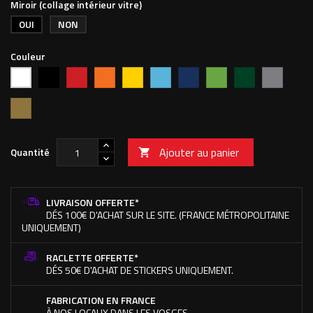
Miroir (collage intérieur vitre)
OUI
NON
Couleur
Noir
Rouge
Orange
Jaune
Bleu
Bleu
Vert
Vert
Argent
Blanc
vif
clair
foncé
pomme
forêt
Or
Ajouter au panier
Quantité

LIVRAISON OFFERTE*
DÉS 100€ D'ACHAT SUR LE SITE. (FRANCE MÉTROPOLITAINE
UNIQUEMENT)
RACLETTE OFFERTE*
DÉS 50€ D'ACHAT DE STICKERS UNIQUEMENT.
FABRICATION EN FRANCE
À NOS LOCAUX DANS LES VOSGES.