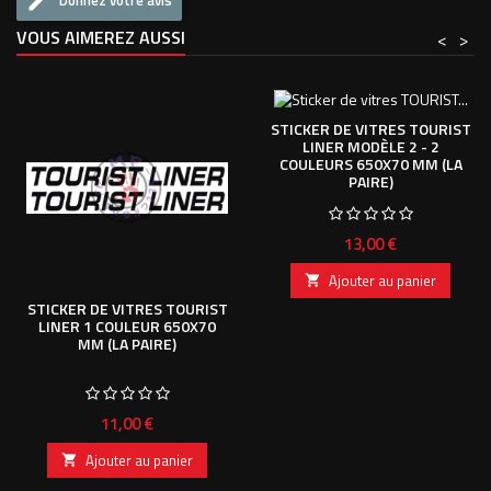
Donnez votre avis
VOUS AIMEREZ AUSSI
<
>
STICKER DE VITRES TOURIST
LINER MODÈLE 2 - 2
COULEURS 650X70 MM (LA
PAIRE)
Prix
13,00 €
Ajouter au panier

STICKER DE VITRES TOURIST
LINER 1 COULEUR 650X70
MM (LA PAIRE)
Prix
11,00 €
Ajouter au panier
